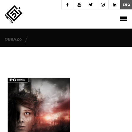
ENG
O FIRMIE
O FIRMIE
AKTUALNOŚCI
OBRAZ6
AKTUALNOŚCI
PROJEKTY
PROJEKTY
PRACA
PRACA
KONTAKT
KONTAKT
RELACJE INWESTORSKIE
RELACJE INWESTORSKIE
PROJEKTY UNIJNE
PROJEKTY UNIJNE
PARTNERZY
PARTNERZY