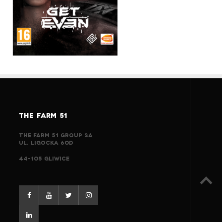
THE FARM 51
THE FARM 51 GROUP SA
UL. LIGOCKA 60D
44-105 GLIWICE